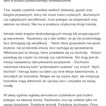
albo w postaci powtarzalnego doświadczenia.
Tzw. zwykły czytelnik mediów wielkich (telewizji, gazet) oraz
blogów prywatnych, który nie może treści czytanych, słuchanych
czy oglądanych weryfikować, musi polegać na ekspertach oraz
właśnie na intuicji. Nie ma w praktyce użytecznej drogi trzeciej.
Istnieje wiele kręgów dyskredytujących intucję lub przyjmujących
ją warunkowo. Naukowcy są o tyle solidni, że jej nie przekreślają,
lecz domagają się weryfikacji. - Także sfera gospodarki ma jasne
kryteria: nie przekreśla intuicji, lecz wymaga jej sprawdzenia.
Właściwa jest ta intuicja, które przekłada się na dochody. - Artyści
powołują się często na intuicję czy natchnienie. Ten krąg jest do
intuicji nastawiony zdecydowanie pozytywnie. - Duchowni
natomiast straszą ludzi “podszeptami szatana” czy innych “złych
duchów” i kierują dzieci na takie czy inne lekcje katechizmów, a
dorosłych do kościołów. Religie nie są czymś złym, ale instytucje
kościelne mają skłonność do uprawy serc i umysłów na swoją
modłę.
W takiej ogólnie mglistej atmosferze czytelnikom jest trudno
polegać na własnej intuicji. Naukowiec zna się solidnie tylko na
swojej dziedzinie. Podobnie technik. Podobnie duchowny. Poza