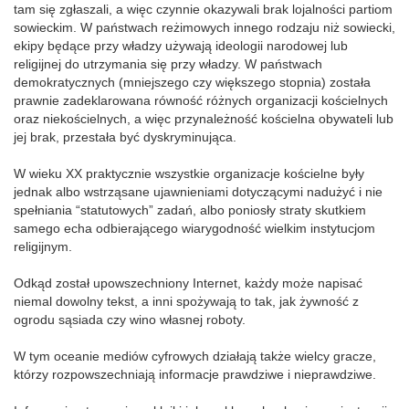
tam się zgłaszali, a więc czynnie okazywali brak lojalności partiom
sowieckim. W państwach reżimowych innego rodzaju niż sowiecki,
ekipy będące przy władzy używają ideologii narodowej lub
religijnej do utrzymania się przy władzy. W państwach
demokratycznych (mniejszego czy większego stopnia) została
prawnie zadeklarowana równość różnych organizacji kościelnych
oraz niekościelnych, a więc przynależność kościelna obywateli lub
jej brak, przestała być dyskryminująca.
W wieku XX praktycznie wszystkie organizacje kościelne były
jednak albo wstrząsane ujawnieniami dotyczącymi nadużyć i nie
spełniania “statutowych” zadań, albo poniosły straty skutkiem
samego echa odbierającego wiarygodność wielkim instytucjom
religijnym.
Odkąd został upowszechniony Internet, każdy może napisać
niemal dowolny tekst, a inni spożywają to tak, jak żywność z
ogrodu sąsiada czy wino własnej roboty.
W tym oceanie mediów cyfrowych działają także wielcy gracze,
którzy rozpowszechniają informacje prawdziwe i nieprawdziwe.