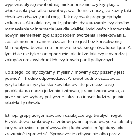
wypowiadały się swobodniej, niekanonicznie czy krytykując
władzę sołatysa, albo nawet wyższą. To nie znaczy, że każdy taki
chwilowo odważny miał rację. Tak czy owak propagacja była
znikoma. - Aktualnie czytanie, pisanie, dyskutowanie czy choćby
rozmawianie w Internecie jest dla wielkiej ilości osób historycznie
nowym elementem życia: sposobem tworzenia i reflektowania.
Jest elementem samorealizacji. To nie jest bez konsekwencji.
M.in. wpływa bowiem na formowanie własnego światopoglądu. Za
tym idzie nie tylko samopoczucie, ale także taki czy inny rodzaj
zakupów oraz wybór takich czy innych partii politycznych.
Co z tego, co my czytamy, myślimy, mówimy czy piszemy jest
pewne? - Trudno odpowiedzieć. A nawet trudno oszacować
ryzyko błędu i ryzyko skutków błędów. Bo przecież to się
przekłada na nasze jedzenie i zdrowie, pracę i zachowania, a
przez nasze wybory polityczne także na innych ludzi w gminie,
mieście i państwie.
Istnieją grupy zorganizowane i działające wg. trwałych reguł. -
Przykładowo naukowcy są zobowiązani napisać wszystko tak, aby
inny naukowiec, o porównywalnej fachowości, mógł dany tekst
zrozumieć i sprawdzić. Sprawdzenie odbywa się albo przez