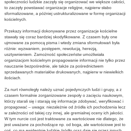
społeczności ludzkie zaczęły się organizować we większe całości,
to zaczęły powstawać organizacje religijne, najpierw słabo
sformalizowane, a później ustrukturalizowane w formę organizacji
kościelnych.
Przekazy informacji dokonywane przez organizacje kościelne
stawały się coraz bardziej skodyfikowane. Z czasem były one
ujmowane za pomocą pisma i wtedy zmiana sformułowań była
różnie: wyzwaniem, postępem, rewolucją, herezją,
usztywnieniem. Zamożność społeczeństw umożliwiała
organizacjom kościelnym propagowanie informacji nie tylko przez
nauczanie bezpośrednie, ale także za pośrednictwem
sprzedawanych materiałów drukowanych, najpierw w niewielkich
ilościach.
Za nurt równoległy należy uznać pojedynczych ludzi i grupy, a z
czasem formalnie zorganizowane zespoły o zacięciu naukowym,
którzy starali się i starają się informacje zdobywać, weryfikować i
propagować – uwaga: niezależnie od źródła ich pochodzenia lecz
w zależności od takiej czy innej, ale gremialnej oceny ich jakości.
W tym nurcie coś jest traktowane za wartościowe nie dlatego, że
jest uważane za pochodzące np. od boga, ale wartościowe jest to
coś, co ma ewidentnie ludzkie źródło oraz daje się przez innych