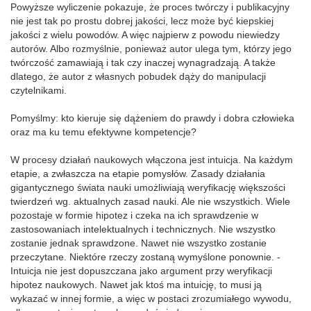
Powyższe wyliczenie pokazuje, że proces twórczy i publikacyjny
nie jest tak po prostu dobrej jakości, lecz może być kiepskiej
jakości z wielu powodów. A więc najpierw z powodu niewiedzy
autorów. Albo rozmyślnie, ponieważ autor ulega tym, którzy jego
twórczość zamawiają i tak czy inaczej wynagradzają. A także
dlatego, że autor z własnych pobudek dąży do manipulacji
czytelnikami.
Pomyślmy: kto kieruje się dążeniem do prawdy i dobra człowieka
oraz ma ku temu efektywne kompetencje?
W procesy działań naukowych włączona jest intuicja. Na każdym
etapie, a zwłaszcza na etapie pomysłów. Zasady działania
gigantycznego świata nauki umożliwiają weryfikację większości
twierdzeń wg. aktualnych zasad nauki. Ale nie wszystkich. Wiele
pozostaje w formie hipotez i czeka na ich sprawdzenie w
zastosowaniach intelektualnych i technicznych. Nie wszystko
zostanie jednak sprawdzone. Nawet nie wszystko zostanie
przeczytane. Niektóre rzeczy zostaną wymyślone ponownie. -
Intuicja nie jest dopuszczana jako argument przy weryfikacji
hipotez naukowych. Nawet jak ktoś ma intuicję, to musi ją
wykazać w innej formie, a więc w postaci zrozumiałego wywodu,