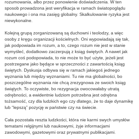
rozumowania, albo przez ponowienie doświadczenia. W ten
sposob prowadzona jest weryfikacja w ramach światopoglądu
naukowego i ona ma zasięg globalny. Skalkulowanie ryzyka jest
niewykonalne.
Kolejną grupą zorganizowaną są duchowni i teolodzy, a więc
osoby z kręgu organizacji kościelnych. Oni wypowiadają się tak,
jak podpowiada im rozum, a to, czego rozum nie jest w stanie
wymyśleć, dodatkowo zaczerpują z ksiąg świętych. A nawet jak
rozum coś podopowiada, to nie może to być użyte, jeżeli jest
postrzegane jako będące w sprzeczności z zawartością ksiąg
świętych. Dyskusja odbywa się w ramach jakiegoś jednego
wyznania lub między wyznaniami. Tu nie ma globalności, bo
poszczególne wyznania nie chcą zrezygnowa ze swoich ksiąg
świątych. To oczywiste, bo rezygnacja owocowałaby utratą
odrębności, a ewidentnie ludziom potrzebna jest odrębna
tożsamość, czy dla ludzkich ego czy dlatego, że to daje dynamikę
lub “lepszą” pozycję w państwie czy na świecie.
Cała pozostała reszta ludzkości, która nie karmi swych umysłów
tematami relgijnymi lub naukowymi, żyje informacjami
zawodowymi, gazetowymi oraz prywatnymi publikacjami.