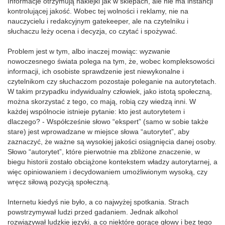
Informacje otrzymują naklejki jak w sklepach, ale nie ma instancji
kontrolującej jakość. Wobec tej wolności i reklamy, nie na
nauczycielu i redakcyjnym gatekeeper, ale na czytelniku i
słuchaczu leży ocena i decyzja, co czytać i spożywać.
Problem jest w tym, albo inaczej mowiąc: wyzwanie
nowoczesnego świata polega na tym, że, wobec kompleksowości
informacji, ich osobiste sprawdzenie jest niewykonalne i
czytelnikom czy słuchaczom pozostaje poleganie na autorytetach.
W takim przypadku indywidualny człowiek, jako istotą społeczną,
można skorzystać z tego, co mają, robią czy wiedzą inni. W
każdej wspólnocie istnieje pytanie: kto jest autorytetem i
dlaczego? - Współcześnie słowo “ekspert” (samo w sobie także
stare) jest wprowadzane w miejsce słowa “autorytet”, aby
zaznaczyć, że ważne są wysokiej jakości osiągnięcia danej osoby.
Słowo “autorytet”, które pierwotnie ma zbliżone znaczenie, w
biegu historii zostało obciążone kontekstem władzy autorytarnej, a
więc opiniowaniem i decydowaniem umożliwionym wysoką, czy
wręcz siłową pozycją społeczną.
Internetu kiedyś nie było, a co najwyżej spotkania. Strach
powstrzymywał ludzi przed gadaniem. Jednak alkohol
rozwiązywał ludzkie języki, a co niektóre gorące głowy i bez tego