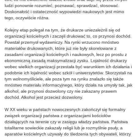
ludzi ponownie rozumieć, poznawać, sprawdzać, stosować.
Doskonałość i ostateczność wypowiedzi naukowych jest mimo
tego, oczywiście różna.
Kolejny etap polegał na tym, że drukarze uniezależnli się od
organizacji kościelnych i zaczęli drukować to, co przynosi dochód.
Powstał przemysł wydawniczy. Na rynki wrzucono mnóstwo
materiałów drukowanych, które już nie były skorelowane z
zasadami organizacji kościelnych i naukowych, lecz po prostu z
ekonomiczną zasadą maksymalizacji zysku. Lojalność drukarzy
wobec wielkich organizacji przestała być warunkiem ich działania i
podobnie ich lojalność wobec szkół i uniwersytetów. Skorzystali na
tym wolnomyśliciele, ale poza tym na rynku znalazło się także
mnóstwo materiału informacyjnego, który działa na umysły tak, jak
alkohol, ale przynosi dozwolony czy nie zakazany prawem
dochód. Alkohol jest przecież dozwolony.
W XX wieku w państach nowoczesnych zakończył się formalny
związek organizacji państwa z organizacjami kościołów
działających na terenie czy w zasięgu władzy państwa. Państwa
totalitarne sowieckie zakazały religii lub je rozmyślnie psuły, a
aparatów kościelnych używały do śledzenia tych obywateli, którzy