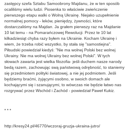
zastępcy szefa Sztabu Samoobrony Majdanu, że w ten sposób
ocaliliśmy wielu ludzi. Piosenka to właściwie zwieńczenie
pierwszego etapu walki o Wolną Ukrainę. Niejako uzupełnienie
normalnej pomocy - leków, pieniędzy, żywności, które
dostarczaliśmy na Majdan. Ja grałem pierwszy raz na Majdanie
10 lat temu - na Pomarańczowej Rewolucji. Przez te 10 lat
kilkadziesiąt chyba razy byłem na Ukrainie. Kocham Ukrainę i
wiem, że trzeba robić wszystko, by stała się "samostiejna".
Piłsudski powiedział kiedyś: "Nie ma wolnej Polski bez wolnej
Ukrainy. Nie ma wolnej Ukrainy bez wolnej Polski". W tych
słowach zawarta jest wielka filozofia- jeśli duchem nasze narody
bedą razem, zachowując swą państwową odrębność, to staniemy
się przedmiotem polityki światowej, a nie jej podmiotem. Jeśli
będziemy braćmi, żyjącymi osobno, w swoich domach ale
kochającymi się i szanującymi, to wówczas nie będzie łatwo nas
rozgrywać przez Wschód i Zachód - powiedział Paweł Kukiz.
* * *
http://kresy24.pl/46770/wczoraj-gruzja-ukraina-jutro/