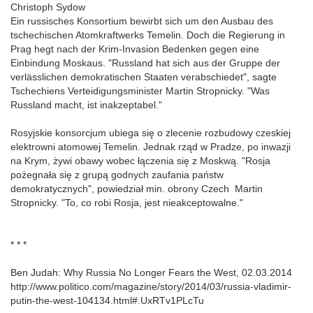
Christoph Sydow
Ein russisches Konsortium bewirbt sich um den Ausbau des
tschechischen Atomkraftwerks Temelin. Doch die Regierung in
Prag hegt nach der Krim-Invasion Bedenken gegen eine
Einbindung Moskaus. "Russland hat sich aus der Gruppe der
verlässlichen demokratischen Staaten verabschiedet", sagte
Tschechiens Verteidigungsminister Martin Stropnicky. "Was
Russland macht, ist inakzeptabel."
Rosyjskie konsorcjum ubiega się o zlecenie rozbudowy czeskiej
elektrowni atomowej Temelin. Jednak rząd w Pradze, po inwazji
na Krym, żywi obawy wobec łączenia się z Moskwą. "Rosja
pożegnała się z grupą godnych zaufania państw
demokratycznych", powiedział min. obrony Czech Martin
Stropnicky. "To, co robi Rosja, jest nieakceptowalne."
* * *
Ben Judah: Why Russia No Longer Fears the West, 02.03.2014
http://www.politico.com/magazine/story/2014/03/russia-vladimir-
putin-the-west-104134.html#.UxRTv1PLcTu