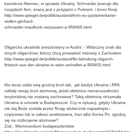
kanclerza Niemiec, w sprawie Ukrainy. Schroeder pracuje dla
rosyjskich firm, znany jest z przyjaźni z Putinem i broni Rosji.
http://www.spiegel.de/politik/ausland/krim-eu-parlamentarier-
wollen-gerhard-
schroeder-maulkorb-verpassen-a-958405.html
Oligarcha ukraiński aresztowany w Austrii. - Widoczny znak dla
innych oligarchów, którzy chcą prowadzić interesy z Zachodem
http://www.spiegel.de/politik/ausland/fbi-fahndung-oligarch-
firtasch-aus-der-ukraine-in-wien-verhaftet-a-958455.html
Kto teraz odda swą groźną broń tak, jak kiedyś Ukraina i RPA
oddały swoją broń atomową, jeżeli obietnice nienaruszalności
terytorialnej nie zostaną zachowane? Taką obietnicę otrzymała
Ukraina w umowie w Budapeszcie. Czy w sytuacji, gdyby Ukraina
nie daj Boże została przez Rosję skutecznie napadnięta i
częściowo lub w całosci anektowana, Iran albo Korea Pn. zgodzą
się na rozbrojenie atomowe?
Zob.: Memorandum budapeszteńskie