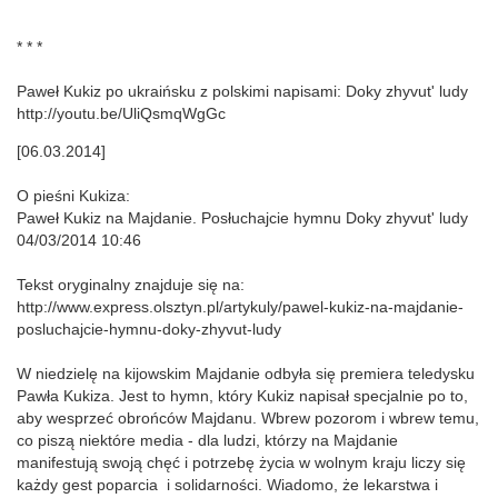
* * *
Paweł Kukiz po ukraińsku z polskimi napisami: Doky zhyvut' ludy
http://youtu.be/UliQsmqWgGc
[06.03.2014]
O pieśni Kukiza:
Paweł Kukiz na Majdanie. Posłuchajcie hymnu Doky zhyvut' ludy
04/03/2014 10:46
Tekst oryginalny znajduje się na:
http://www.express.olsztyn.pl/artykuly/pawel-kukiz-na-majdanie-
posluchajcie-hymnu-doky-zhyvut-ludy
W niedzielę na kijowskim Majdanie odbyła się premiera teledysku
Pawła Kukiza. Jest to hymn, który Kukiz napisał specjalnie po to,
aby wesprzeć obrońców Majdanu. Wbrew pozorom i wbrew temu,
co piszą niektóre media - dla ludzi, którzy na Majdanie
manifestują swoją chęć i potrzebę życia w wolnym kraju liczy się
każdy gest poparcia i solidarności. Wiadomo, że lekarstwa i