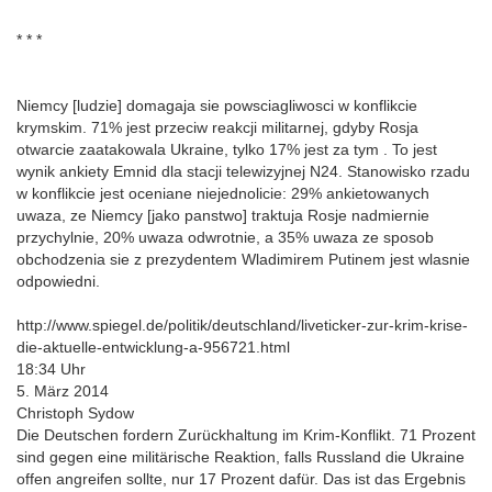
* * *
Niemcy [ludzie] domagaja sie powsciagliwosci w konflikcie
krymskim. 71% jest przeciw reakcji militarnej, gdyby Rosja
otwarcie zaatakowala Ukraine, tylko 17% jest za tym . To jest
wynik ankiety Emnid dla stacji telewizyjnej N24. Stanowisko rzadu
w konflikcie jest oceniane niejednolicie: 29% ankietowanych
uwaza, ze Niemcy [jako panstwo] traktuja Rosje nadmiernie
przychylnie, 20% uwaza odwrotnie, a 35% uwaza ze sposob
obchodzenia sie z prezydentem Wladimirem Putinem jest wlasnie
odpowiedni.
http://www.spiegel.de/politik/deutschland/liveticker-zur-krim-krise-
die-aktuelle-entwicklung-a-956721.html
18:34 Uhr
5. März 2014
Christoph Sydow
Die Deutschen fordern Zurückhaltung im Krim-Konflikt. 71 Prozent
sind gegen eine militärische Reaktion, falls Russland die Ukraine
offen angreifen sollte, nur 17 Prozent dafür. Das ist das Ergebnis