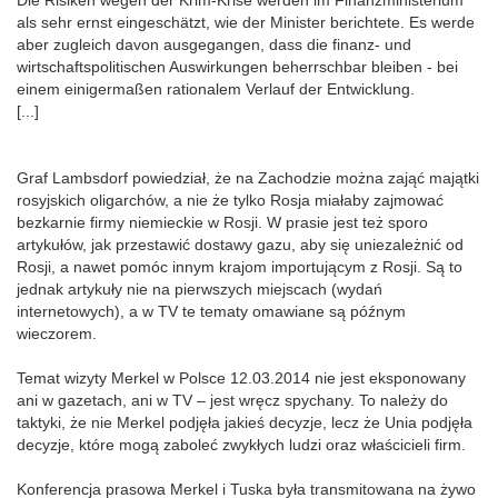
Die Risiken wegen der Krim-Krise werden im Finanzministerium
als sehr ernst eingeschätzt, wie der Minister berichtete. Es werde
aber zugleich davon ausgegangen, dass die finanz- und
wirtschaftspolitischen Auswirkungen beherrschbar bleiben - bei
einem einigermaßen rationalem Verlauf der Entwicklung.
[...]
Graf Lambsdorf powiedział, że na Zachodzie można zająć majątki
rosyjskich oligarchów, a nie że tylko Rosja miałaby zajmować
bezkarnie firmy niemieckie w Rosji. W prasie jest też sporo
artykułów, jak przestawić dostawy gazu, aby się uniezależnić od
Rosji, a nawet pomóc innym krajom importującym z Rosji. Są to
jednak artykuły nie na pierwszych miejscach (wydań
internetowych), a w TV te tematy omawiane są późnym
wieczorem.
Temat wizyty Merkel w Polsce 12.03.2014 nie jest eksponowany
ani w gazetach, ani w TV – jest wręcz spychany. To należy do
taktyki, że nie Merkel podjęła jakieś decyzje, lecz że Unia podjęła
decyzje, które mogą zaboleć zwykłych ludzi oraz właścicieli firm.
Konferencja prasowa Merkel i Tuska była transmitowana na żywo