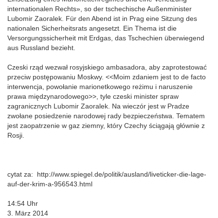
internationalen Rechts», so der tschechische Außenminister
Lubomir Zaoralek. Für den Abend ist in Prag eine Sitzung des
nationalen Sicherheitsrats angesetzt. Ein Thema ist die
Versorgungssicherheit mit Erdgas, das Tschechien überwiegend
aus Russland bezieht.
Czeski rząd wezwał rosyjskiego ambasadora, aby zaprotestować
przeciw postępowaniu Moskwy. <<Moim zdaniem jest to de facto
interwencja, powołanie marionetkowego reżimu i naruszenie
prawa międzynarodowego>>, tyle czeski minister spraw
zagranicznych Lubomir Zaoralek. Na wieczór jest w Pradze
zwołane posiedzenie narodowej rady bezpieczeństwa. Tematem
jest zaopatrzenie w gaz ziemny, który Czechy ściągają głównie z
Rosji.
cytat za: http://www.spiegel.de/politik/ausland/liveticker-die-lage-
auf-der-krim-a-956543.html
14:54 Uhr
3. März 2014