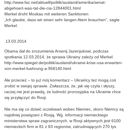
http://www.faz.net/aktuell/politik/ausland/amerika/senat-
abgehoert-was-tat-die-cia-12844001.html
Merkel droht Moskau mit weiteren Sanktionen
„Ich glaube, dass wir einen sehr langen Atem brauchen“, sagte
Merkel.
13.03.2014
Obama dał do zrozumienia Arsenij Jazenjukowi, podczas
spotkania 12.03.2014, że sprawa Ukrainy zależy od Merkel.
http://www.spiegel.de/politik/ausland/ukraine-krise-usa-erwarten-
von-merkel-fuehrung-a-958140.html
Ale przecież – to już mój komentarz – Ukraińcy też mogą coś
zrobić w swojej sprawie. Zwłaszcza, że, jak się czyta i słyszy,
raczej nie jest prawdą, że ludność prorosyjska na Ukrainie chce
się przyłączyć do Rosji.
Nie ma się co dziwić oczekiwań wobec Niemiec, skoro Niemcy są
najsilniej powiązani z Rosją. Wg. informacji niemieckiego
ministerstwa spraw zagranicznych, w Rosji aktywnych jest 6100
niemieckich firm w 81 z 83 regionów, zatrudniających 270 tys.