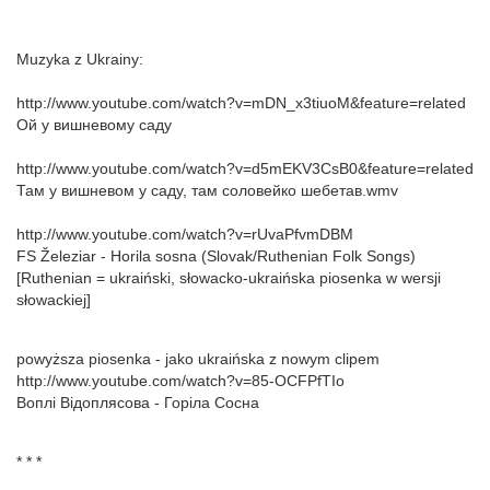
Muzyka z Ukrainy:
http://www.youtube.com/watch?v=mDN_x3tiuoM&feature=related
Ой у вишневому саду
http://www.youtube.com/watch?v=d5mEKV3CsB0&feature=related
Там у вишневом у саду, там соловейко шебетав.wmv
http://www.youtube.com/watch?v=rUvaPfvmDBM
FS Železiar - Horila sosna (Slovak/Ruthenian Folk Songs)
[Ruthenian = ukraiński, słowacko-ukraińska piosenka w wersji
słowackiej]
powyższa piosenka - jako ukraińska z nowym clipem
http://www.youtube.com/watch?v=85-OCFPfTIo
Воплі Відоплясова - Горіла Сосна
* * *