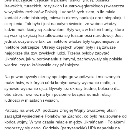
były najczęściej częściami państw ruskich (Ruś), polskich,
litewskich, tureckich, rosyjskich i austro-węgierskiego (zwłaszcza
w wyników rozbiorów Polski). Ludność tych ziem, o ile miała
kontakt z administracją, miewała okresy spokoju oraz niepokoju i
cierpienia. Tak było i jest na całym świecie, że wobec władzy
ludzie mało kiedy są zadowoleni. Były więc w historii bunty, które
są ważną częścią kształtowania się tożsamości narodowej. Jest
jednak oczywiście tak, że niektóre władze były łagodniejsze, a
niektóre ostrzejsze. Okresy częstych wojen były i są zawsze
najgorsze dla tzw. zwykłych ludzi. Trzeba byłoby zapytać
Ukraińców, jak w porównaniu z innymi, zachowywały się polskie
władze, czy to królewskie czy późniejsze.
Na pewno bywały okresy spokojnego współżycia i mieszanych
małżeństw, w których córki kontynuowały wyznanie matki, a
synowie wyznanie ojca. Bywały też okresy trudne, bolesne dla
obu stron, również na tym poziomie bezpośrednich relacji
ludności w miastach i wsiach.
Patrząc na wiek XX, podczas Drugiej Wojny Światowej Stalin
zarządził wysiedlenie Polaków na Zachód, co było realizowane od
końca wojny. W tym czasie relacje między Ukraińcami i Polakami
pogorszyy się ostro. Oddziały (partyzanckie) UPA napadały na