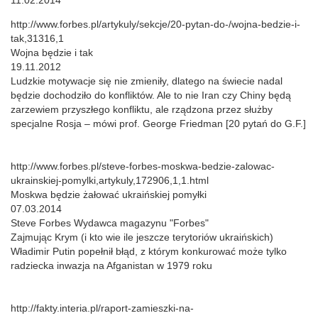
11.02.2014
http://www.forbes.pl/artykuly/sekcje/20-pytan-do-/wojna-bedzie-i-
tak,31316,1
Wojna będzie i tak
19.11.2012
Ludzkie motywacje się nie zmieniły, dlatego na świecie nadal
będzie dochodziło do konfliktów. Ale to nie Iran czy Chiny będą
zarzewiem przyszłego konfliktu, ale rządzona przez służby
specjalne Rosja – mówi prof. George Friedman [20 pytań do G.F.]
http://www.forbes.pl/steve-forbes-moskwa-bedzie-zalowac-
ukrainskiej-pomylki,artykuly,172906,1,1.html
Moskwa będzie żałować ukraińskiej pomyłki
07.03.2014
Steve Forbes Wydawca magazynu "Forbes"
Zajmując Krym (i kto wie ile jeszcze terytoriów ukraińskich)
Władimir Putin popełnił błąd, z którym konkurować może tylko
radziecka inwazja na Afganistan w 1979 roku
http://fakty.interia.pl/raport-zamieszki-na-