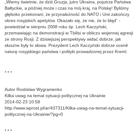
„Wiemy świetnie, że dziś Gruzja, jutro Ukraina, pojutrze Państwa
Bałtyckie, a później może i czas na mój kraj, na Polskę! Byliśmy
głęboko przekonani, że przynależność do NATO i Unii zakończy
okres rosyjskich apetytów. Okazało się, że nie, że to błąd” -
powiedział w sierpniu 2008 roku śp. Lech Kaczyński,
przemawiając na demonstracji w Tbilisi w obliczu wojennej agresji
ze strony Rosji. Z dzisiejszej perspektywy widać dobrze, jak
słuszne były to słowa. Prezydent Lech Kaczyński dobrze ocenił
naturę rosyjskiego państwa i polityki prowadzonej przez Kreml.
* * *
Autor Rostislaw Wygranienko
Kilka uwag na temat sytuacji politycznej na Ukrainie
2014-02-23 10:58
http://www.wprost.pl/ar/437311/Kilka-uwag-na-temat-sytuacji-
politycznej-na-Ukrainie/?pg=0
* * *