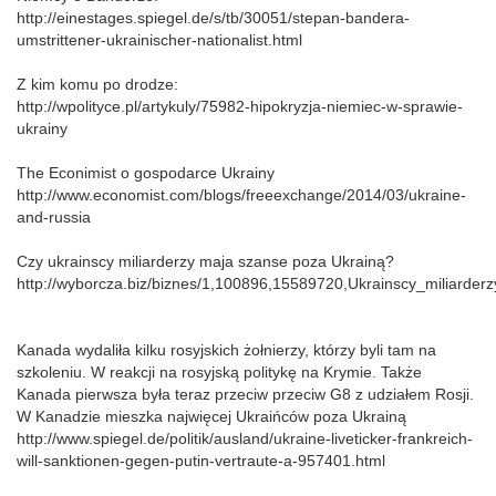
http://einestages.spiegel.de/s/tb/30051/stepan-bandera-
umstrittener-ukrainischer-nationalist.html
Z kim komu po drodze:
http://wpolityce.pl/artykuly/75982-hipokryzja-niemiec-w-sprawie-
ukrainy
The Econimist o gospodarce Ukrainy
http://www.economist.com/blogs/freeexchange/2014/03/ukraine-
and-russia
Czy ukrainscy miliarderzy maja szanse poza Ukrainą?
http://wyborcza.biz/biznes/1,100896,15589720,Ukrainscy_miliarder
Kanada wydaliła kilku rosyjskich żołnierzy, którzy byli tam na
szkoleniu. W reakcji na rosyjską politykę na Krymie. Także
Kanada pierwsza była teraz przeciw przeciw G8 z udziałem Rosji.
W Kanadzie mieszka najwięcej Ukraińców poza Ukrainą
http://www.spiegel.de/politik/ausland/ukraine-liveticker-frankreich-
will-sanktionen-gegen-putin-vertraute-a-957401.html