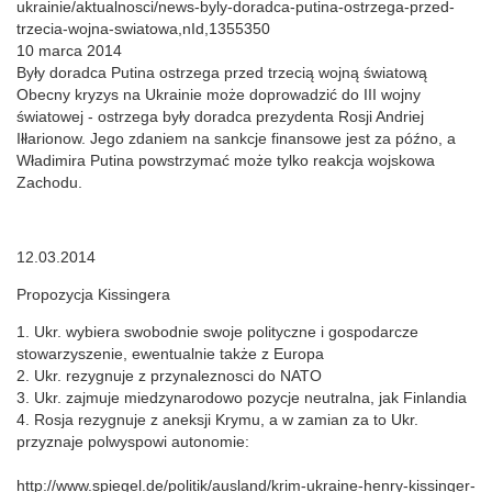
ukrainie/aktualnosci/news-byly-doradca-putina-ostrzega-przed-
trzecia-wojna-swiatowa,nId,1355350
10 marca 2014
Były doradca Putina ostrzega przed trzecią wojną światową
Obecny kryzys na Ukrainie może doprowadzić do III wojny
światowej - ostrzega były doradca prezydenta Rosji Andriej
Iłłarionow. Jego zdaniem na sankcje finansowe jest za późno, a
Władimira Putina powstrzymać może tylko reakcja wojskowa
Zachodu.
12.03.2014
Propozycja Kissingera
1. Ukr. wybiera swobodnie swoje polityczne i gospodarcze
stowarzyszenie, ewentualnie także z Europa
2. Ukr. rezygnuje z przynaleznosci do NATO
3. Ukr. zajmuje miedzynarodowo pozycje neutralna, jak Finlandia
4. Rosja rezygnuje z aneksji Krymu, a w zamian za to Ukr.
przyznaje polwyspowi autonomie:
http://www.spiegel.de/politik/ausland/krim-ukraine-henry-kissinger-