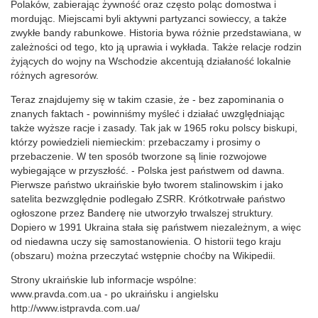
Polaków, zabierając żywność oraz często poląc domostwa i
mordując. Miejscami byli aktywni partyzanci sowieccy, a także
zwykłe bandy rabunkowe. Historia bywa różnie przedstawiana, w
zależności od tego, kto ją uprawia i wykłada. Także relacje rodzin
żyjących do wojny na Wschodzie akcentują działaność lokalnie
różnych agresorów.
Teraz znajdujemy się w takim czasie, że - bez zapominania o
znanych faktach - powinniśmy myśleć i działać uwzględniając
także wyższe racje i zasady. Tak jak w 1965 roku polscy biskupi,
którzy powiedzieli niemieckim: przebaczamy i prosimy o
przebaczenie. W ten sposób tworzone są linie rozwojowe
wybiegające w przyszłość. - Polska jest państwem od dawna.
Pierwsze państwo ukraińskie było tworem stalinowskim i jako
satelita bezwzględnie podlegało ZSRR. Krótkotrwałe państwo
ogłoszone przez Banderę nie utworzyło trwalszej struktury.
Dopiero w 1991 Ukraina stała się państwem niezależnym, a więc
od niedawna uczy się samostanowienia. O historii tego kraju
(obszaru) można przeczytać wstępnie choćby na Wikipedii.
Strony ukraińskie lub informacje wspólne:
www.pravda.com.ua - po ukraińsku i angielsku
http://www.istpravda.com.ua/