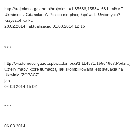
http://trojmiasto.gazeta.pl/trojmiasto/1,35636,15534163.html#MT
Ukrainiec z Gdańska: W Polsce nie płacę łapówek. Uwierzycie?
Krzysztof Katka
28.02.2014 , aktualizacja: 01.03.2014 12:15
* * *
http://wiadomosci.gazeta.pl/wiadomosci/1,114871,15564867,Podzia
Cztery mapy, które tłumaczą, jak skomplikowana jest sytuacja na
Ukrainie [ZOBACZ]
jab
04.03.2014 15:02
* * *
06.03.2014