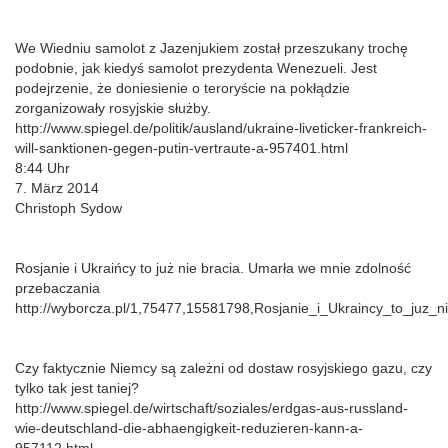
We Wiedniu samolot z Jazenjukiem został przeszukany trochę
podobnie, jak kiedyś samolot prezydenta Wenezueli. Jest
podejrzenie, że doniesienie o teroryście na pokłądzie
zorganizowały rosyjskie służby.
http://www.spiegel.de/politik/ausland/ukraine-liveticker-frankreich-
will-sanktionen-gegen-putin-vertraute-a-957401.html
8:44 Uhr
7. März 2014
Christoph Sydow
Rosjanie i Ukraińcy to już nie bracia. Umarła we mnie zdolność
przebaczania
http://wyborcza.pl/1,75477,15581798,Rosjanie_i_Ukraincy_to_juz
Czy faktycznie Niemcy są zależni od dostaw rosyjskiego gazu, czy
tylko tak jest taniej?
http://www.spiegel.de/wirtschaft/soziales/erdgas-aus-russland-
wie-deutschland-die-abhaengigkeit-reduzieren-kann-a-