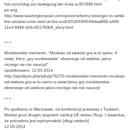
hat-vorschlag-zur-beilegung-der-krise-a-957890.html
po ang.:
http://www.washingtonpost.com/opinions/henry-kissinger-to-settle-
the-ukraine-crisis-start-at-the-end/2014/03/05/46dad868-a496-
11e3-8466-d34c451760b9_story.html
* * *
Moskiewskie memento. "Moskwa od wieków gra w to samo. A
swiat, który „gry moskiewskie” obserwuje od wieków, jakos
niczego sie nie nauczyl"
opublikowano: 12.03.2014
http://wpolityce.pl/artykuly/76270-moskiewskie-memento-moskwa-
od-wiekow-gra-w-to-samo-a-swiat-ktory-gry-moskiewskie-
obserwuje-od-wiekow-jakos-niczego-sie-nie-nauczyl
* * *
Po spotkaniu w Warszawie, na konferencji prasowej z Tuskiem,
Merkel grozi drugim stopniem sankcji UE wobec Rosji. I stwierdza,
że potrzebna jest wytrzymałość [długi oddech]
12.03.2014