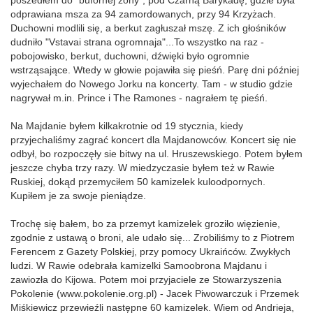
poszedłem do "bufornej zony", pod Czarną Barykadę, gdzie była
odprawiana msza za 94 zamordowanych, przy 94 Krzyżach.
Duchowni modlili się, a berkut zagłuszał mszę. Z ich głośników
dudniło "Vstavai strana ogromnaja"...To wszystko na raz -
pobojowisko, berkut, duchowni, dźwięki było ogromnie
wstrząsające. Wtedy w głowie pojawiła się pieśń. Parę dni później
wyjechałem do Nowego Jorku na koncerty. Tam - w studio gdzie
nagrywał m.in. Prince i The Ramones - nagrałem tę pieśń.
Na Majdanie byłem kilkakrotnie od 19 stycznia, kiedy
przyjechaliśmy zagrać koncert dla Majdanowców. Koncert się nie
odbył, bo rozpoczęły sie bitwy na ul. Hruszewskiego. Potem byłem
jeszcze chyba trzy razy. W miedzyczasie byłem też w Rawie
Ruskiej, dokąd przemyciłem 50 kamizelek kuloodpornych.
Kupiłem je za swoje pieniądze.
Trochę się bałem, bo za przemyt kamizelek groziło więzienie,
zgodnie z ustawą o broni, ale udało się... Zrobiliśmy to z Piotrem
Ferencem z Gazety Polskiej, przy pomocy Ukraińców. Zwykłych
ludzi. W Rawie odebrała kamizelki Samoobrona Majdanu i
zawiozła do Kijowa. Potem moi przyjaciele ze Stowarzyszenia
Pokolenie (www.pokolenie.org.pl) - Jacek Piwowarczuk i Przemek
Miśkiewicz przewieźli następne 60 kamizelek. Wiem od Andrieja,