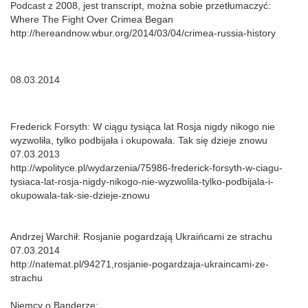
Podcast z 2008, jest transcript, można sobie przetłumaczyć:
Where The Fight Over Crimea Began
http://hereandnow.wbur.org/2014/03/04/crimea-russia-history
08.03.2014
Frederick Forsyth: W ciągu tysiąca lat Rosja nigdy nikogo nie
wyzwoliła, tylko podbijała i okupowała. Tak się dzieje znowu
07.03.2013
http://wpolityce.pl/wydarzenia/75986-frederick-forsyth-w-ciagu-
tysiaca-lat-rosja-nigdy-nikogo-nie-wyzwolila-tylko-podbijala-i-
okupowala-tak-sie-dzieje-znowu
Andrzej Warchił: Rosjanie pogardzają Ukraińcami ze strachu
07.03.2014
http://natemat.pl/94271,rosjanie-pogardzaja-ukraincami-ze-
strachu
Niemcy o Banderze: