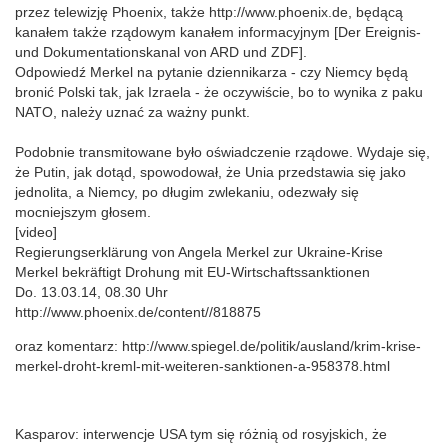
przez telewizję Phoenix, także http://www.phoenix.de, będącą
kanałem także rządowym kanałem informacyjnym [Der Ereignis-
und Dokumentationskanal von ARD und ZDF].
Odpowiedź Merkel na pytanie dziennikarza - czy Niemcy będą
bronić Polski tak, jak Izraela - że oczywiście, bo to wynika z paku
NATO, należy uznać za ważny punkt.
Podobnie transmitowane było oświadczenie rządowe. Wydaje się,
że Putin, jak dotąd, spowodował, że Unia przedstawia się jako
jednolita, a Niemcy, po długim zwlekaniu, odezwały się
mocniejszym głosem.
[video]
Regierungserklärung von Angela Merkel zur Ukraine-Krise
Merkel bekräftigt Drohung mit EU-Wirtschaftssanktionen
Do. 13.03.14, 08.30 Uhr
http://www.phoenix.de/content//818875
oraz komentarz: http://www.spiegel.de/politik/ausland/krim-krise-
merkel-droht-kreml-mit-weiteren-sanktionen-a-958378.html
Kasparov: interwencje USA tym się różnią od rosyjskich, że