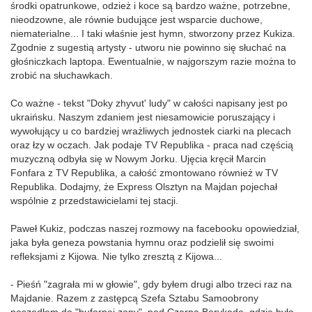
środki opatrunkowe, odzież i koce są bardzo ważne, potrzebne,
nieodzowne, ale równie budujące jest wsparcie duchowe,
niematerialne... I taki właśnie jest hymn, stworzony przez Kukiza.
Zgodnie z sugestią artysty - utworu nie powinno się słuchać na
głośniczkach laptopa. Ewentualnie, w najgorszym razie można to
zrobić na słuchawkach.
Co ważne - tekst "Doky zhyvut' ludy" w całości napisany jest po
ukraińsku. Naszym zdaniem jest niesamowicie poruszający i
wywołujący u co bardziej wrażliwych jednostek ciarki na plecach
oraz łzy w oczach. Jak podaje TV Republika - praca nad częścią
muzyczną odbyła się w Nowym Jorku. Ujęcia kręcił Marcin
Fonfara z TV Republika, a całość zmontowano również w TV
Republika. Dodajmy, że Express Olsztyn na Majdan pojechał
wspólnie z przedstawicielami tej stacji.
Paweł Kukiz, podczas naszej rozmowy na facebooku opowiedział,
jaka była geneza powstania hymnu oraz podzielił się swoimi
refleksjami z Kijowa. Nie tylko zresztą z Kijowa...
- Pieśń "zagrała mi w głowie", gdy byłem drugi albo trzeci raz na
Majdanie. Razem z zastępcą Szefa Sztabu Samoobrony