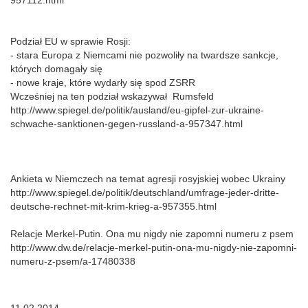
957112.html
Podział EU w sprawie Rosji:
- stara Europa z Niemcami nie pozwoliły na twardsze sankcje,
których domagały się
- nowe kraje, które wydarły się spod ZSRR
Wcześniej na ten podział wskazywał Rumsfeld
http://www.spiegel.de/politik/ausland/eu-gipfel-zur-ukraine-
schwache-sanktionen-gegen-russland-a-957347.html
Ankieta w Niemczech na temat agresji rosyjskiej wobec Ukrainy
http://www.spiegel.de/politik/deutschland/umfrage-jeder-dritte-
deutsche-rechnet-mit-krim-krieg-a-957355.html
Relacje Merkel-Putin. Ona mu nigdy nie zapomni numeru z psem
http://www.dw.de/relacje-merkel-putin-ona-mu-nigdy-nie-zapomni-
numeru-z-psem/a-17480338