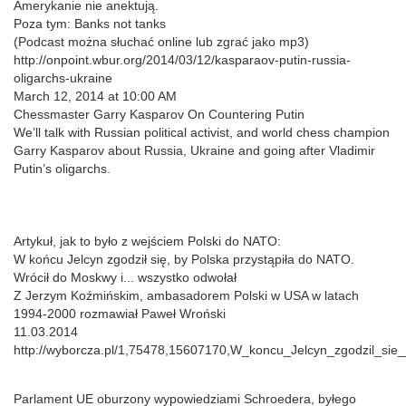
Amerykanie nie anektują.
Poza tym: Banks not tanks
(Podcast można słuchać online lub zgrać jako mp3)
http://onpoint.wbur.org/2014/03/12/kasparaov-putin-russia-
oligarchs-ukraine
March 12, 2014 at 10:00 AM
Chessmaster Garry Kasparov On Countering Putin
We’ll talk with Russian political activist, and world chess champion
Garry Kasparov about Russia, Ukraine and going after Vladimir
Putin’s oligarchs.
Artykuł, jak to było z wejściem Polski do NATO:
W końcu Jelcyn zgodził się, by Polska przystąpiła do NATO.
Wrócił do Moskwy i... wszystko odwołał
Z Jerzym Koźmińskim, ambasadorem Polski w USA w latach
1994-2000 rozmawiał Paweł Wroński
11.03.2014
http://wyborcza.pl/1,75478,15607170,W_koncu_Jelcyn_zgodzil_sie_
Parlament UE oburzony wypowiedziami Schroedera, byłego