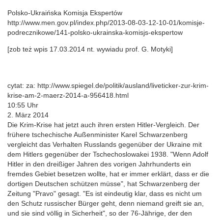
Polsko-Ukraińska Komisja Ekspertów
http://www.men.gov.pl/index.php/2013-08-03-12-10-01/komisje-
podrecznikowe/141-polsko-ukrainska-komisjs-ekspertow
[zob też wpis 17.03.2014 nt. wywiadu prof. G. Motyki]
cytat: za: http://www.spiegel.de/politik/ausland/liveticker-zur-krim-
krise-am-2-maerz-2014-a-956418.html
10:55 Uhr
2. März 2014
Die Krim-Krise hat jetzt auch ihren ersten Hitler-Vergleich. Der
frühere tschechische Außenminister Karel Schwarzenberg
vergleicht das Verhalten Russlands gegenüber der Ukraine mit
dem Hitlers gegenüber der Tschechoslowakei 1938. "Wenn Adolf
Hitler in den dreißiger Jahren des vorigen Jahrhunderts ein
fremdes Gebiet besetzen wollte, hat er immer erklärt, dass er die
dortigen Deutschen schützen müsse", hat Schwarzenberg der
Zeitung "Pravo" gesagt. "Es ist eindeutig klar, dass es nicht um
den Schutz russischer Bürger geht, denn niemand greift sie an,
und sie sind völlig in Sicherheit", so der 76-Jährige, der den