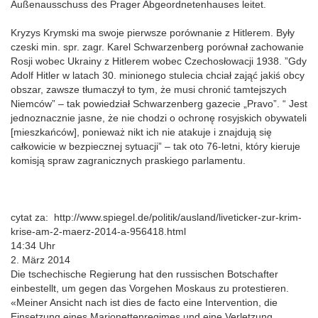
Außenausschuss des Prager Abgeordnetenhauses leitet.
Kryzys Krymski ma swoje pierwsze porównanie z Hitlerem. Były
czeski min. spr. zagr. Karel Schwarzenberg porównał zachowanie
Rosji wobec Ukrainy z Hitlerem wobec Czechosłowacji 1938. ”Gdy
Adolf Hitler w latach 30. minionego stulecia chciał zająć jakiś obcy
obszar, zawsze tłumaczył to tym, że musi chronić tamtejszych
Niemców” – tak powiedział Schwarzenberg gazecie „Pravo”. “ Jest
jednoznacznie jasne, że nie chodzi o ochronę rosyjskich obywateli
[mieszkańców], ponieważ nikt ich nie atakuje i znajdują się
całkowicie w bezpiecznej sytuacji” – tak oto 76-letni, który kieruje
komisją spraw zagranicznych praskiego parlamentu.
cytat za: http://www.spiegel.de/politik/ausland/liveticker-zur-krim-
krise-am-2-maerz-2014-a-956418.html
14:34 Uhr
2. März 2014
Die tschechische Regierung hat den russischen Botschafter
einbestellt, um gegen das Vorgehen Moskaus zu protestieren.
«Meiner Ansicht nach ist dies de facto eine Intervention, die
Einsetzung eines Marionettenregimes und eine Verletzung