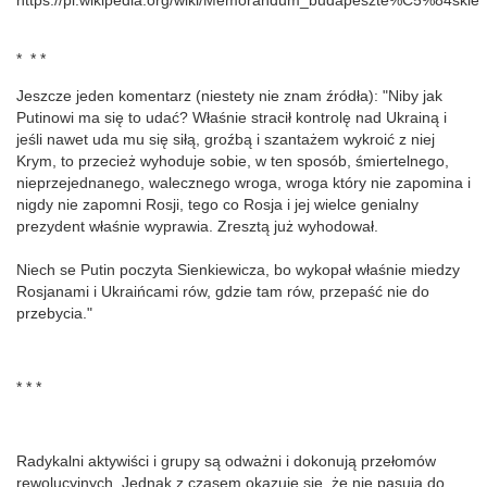
https://pl.wikipedia.org/wiki/Memorandum_budapeszte%C5%84skie
* * *
Jeszcze jeden komentarz (niestety nie znam źródła): "Niby jak
Putinowi ma się to udać? Właśnie stracił kontrolę nad Ukrainą i
jeśli nawet uda mu się siłą, groźbą i szantażem wykroić z niej
Krym, to przecież wyhoduje sobie, w ten sposób, śmiertelnego,
nieprzejednanego, walecznego wroga, wroga który nie zapomina i
nigdy nie zapomni Rosji, tego co Rosja i jej wielce genialny
prezydent właśnie wyprawia. Zresztą już wyhodował.
Niech se Putin poczyta Sienkiewicza, bo wykopał właśnie miedzy
Rosjanami i Ukraińcami rów, gdzie tam rów, przepaść nie do
przebycia."
* * *
Radykalni aktywiści i grupy są odważni i dokonują przełomów
rewolucyjnych. Jednak z czasem okazuje się, że nie pasują do