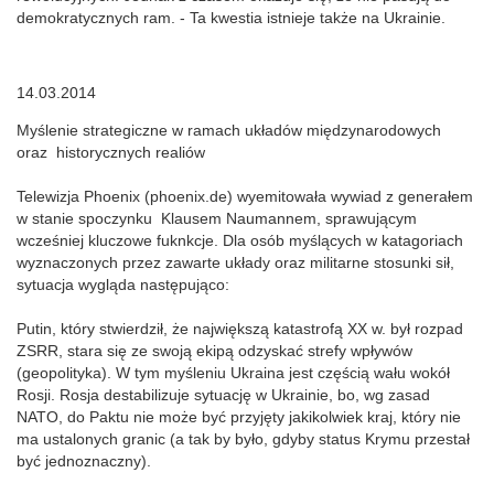
demokratycznych ram. - Ta kwestia istnieje także na Ukrainie.
14.03.2014
Myślenie strategiczne w ramach układów międzynarodowych
oraz historycznych realiów
Telewizja Phoenix (phoenix.de) wyemitowała wywiad z generałem
w stanie spoczynku Klausem Naumannem, sprawującym
wcześniej kluczowe fuknkcje. Dla osób myślących w katagoriach
wyznaczonych przez zawarte układy oraz militarne stosunki sił,
sytuacja wygląda następująco:
Putin, który stwierdził, że największą katastrofą XX w. był rozpad
ZSRR, stara się ze swoją ekipą odzyskać strefy wpływów
(geopolityka). W tym myśleniu Ukraina jest częścią wału wokół
Rosji. Rosja destabilizuje sytuację w Ukrainie, bo, wg zasad
NATO, do Paktu nie może być przyjęty jakikolwiek kraj, który nie
ma ustalonych granic (a tak by było, gdyby status Krymu przestał
być jednoznaczny).