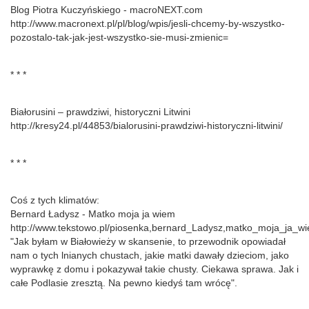
Blog Piotra Kuczyńskiego - macroNEXT.com
http://www.macronext.pl/pl/blog/wpis/jesli-chcemy-by-wszystko-
pozostalo-tak-jak-jest-wszystko-sie-musi-zmienic=
* * *
Białorusini – prawdziwi, historyczni Litwini
http://kresy24.pl/44853/bialorusini-prawdziwi-historyczni-litwini/
* * *
Coś z tych klimatów:
Bernard Ładysz - Matko moja ja wiem
http://www.tekstowo.pl/piosenka,bernard_Ladysz,matko_moja_ja_wi
"Jak byłam w Białowieży w skansenie, to przewodnik opowiadał
nam o tych lnianych chustach, jakie matki dawały dzieciom, jako
wyprawkę z domu i pokazywał takie chusty. Ciekawa sprawa. Jak i
całe Podlasie zresztą. Na pewno kiedyś tam wrócę".