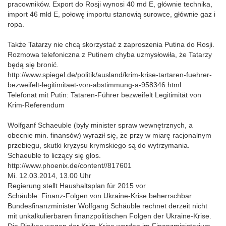
pracowników. Export do Rosji wynosi 40 md E, głównie technika,
import 46 mld E, połowę importu stanowią surowce, głównie gaz i
ropa.
Także Tatarzy nie chcą skorzystać z zaproszenia Putina do Rosji.
Rozmowa telefoniczna z Putinem chyba uzmysłowiła, że Tatarzy
będą się bronić.
http://www.spiegel.de/politik/ausland/krim-krise-tartaren-fuehrer-
bezweifelt-legitimitaet-von-abstimmung-a-958346.html
Telefonat mit Putin: Tataren-Führer bezweifelt Legitimität von
Krim-Referendum
Wolfganf Schaeuble (były minister spraw wewnętrznych, a
obecnie min. finansów) wyraził się, że przy w miarę racjonalnym
przebiegu, skutki kryzysu krymskiego są do wytrzymania.
Schaeuble to liczący się głos.
http://www.phoenix.de/content//817601
Mi. 12.03.2014, 13.00 Uhr
Regierung stellt Haushaltsplan für 2015 vor
Schäuble: Finanz-Folgen von Ukraine-Krise beherrschbar
Bundesfinanzminister Wolfgang Schäuble rechnet derzeit nicht
mit unkalkulierbaren finanzpolitischen Folgen der Ukraine-Krise.