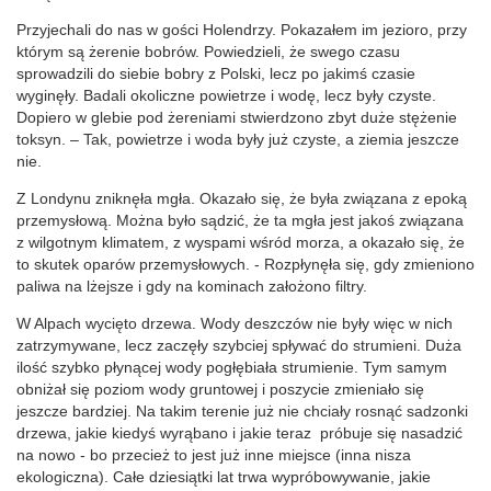
Przyjechali do nas w gości Holendrzy. Pokazałem im jezioro, przy
którym są żerenie bobrów. Powiedzieli, że swego czasu
sprowadzili do siebie bobry z Polski, lecz po jakimś czasie
wyginęły. Badali okoliczne powietrze i wodę, lecz były czyste.
Dopiero w glebie pod żereniami stwierdzono zbyt duże stężenie
toksyn. – Tak, powietrze i woda były już czyste, a ziemia jeszcze
nie.
Z Londynu zniknęła mgła. Okazało się, że była związana z epoką
przemysłową. Można było sądzić, że ta mgła jest jakoś związana
z wilgotnym klimatem, z wyspami wśród morza, a okazało się, że
to skutek oparów przemysłowych. - Rozpłynęła się, gdy zmieniono
paliwa na lżejsze i gdy na kominach założono filtry.
W Alpach wycięto drzewa. Wody deszczów nie były więc w nich
zatrzymywane, lecz zaczęły szybciej spływać do strumieni. Duża
ilość szybko płynącej wody pogłębiała strumienie. Tym samym
obniżał się poziom wody gruntowej i poszycie zmieniało się
jeszcze bardziej. Na takim terenie już nie chciały rosnąć sadzonki
drzewa, jakie kiedyś wyrąbano i jakie teraz próbuje się nasadzić
na nowo - bo przecież to jest już inne miejsce (inna nisza
ekologiczna). Całe dziesiątki lat trwa wypróbowywanie, jakie