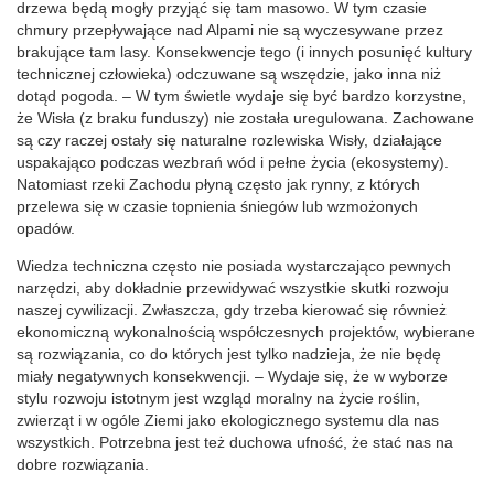
drzewa będą mogły przyjąć się tam masowo. W tym czasie
chmury przepływające nad Alpami nie są wyczesywane przez
brakujące tam lasy. Konsekwencje tego (i innych posunięć kultury
technicznej człowieka) odczuwane są wszędzie, jako inna niż
dotąd pogoda. – W tym świetle wydaje się być bardzo korzystne,
że Wisła (z braku funduszy) nie została uregulowana. Zachowane
są czy raczej ostały się naturalne rozlewiska Wisły, działające
uspakająco podczas wezbrań wód i pełne życia (ekosystemy).
Natomiast rzeki Zachodu płyną często jak rynny, z których
przelewa się w czasie topnienia śniegów lub wzmożonych
opadów.
Wiedza techniczna często nie posiada wystarczająco pewnych
narzędzi, aby dokładnie przewidywać wszystkie skutki rozwoju
naszej cywilizacji. Zwłaszcza, gdy trzeba kierować się również
ekonomiczną wykonalnością współczesnych projektów, wybierane
są rozwiązania, co do których jest tylko nadzieja, że nie będę
miały negatywnych konsekwencji. – Wydaje się, że w wyborze
stylu rozwoju istotnym jest wzgląd moralny na życie roślin,
zwierząt i w ogóle Ziemi jako ekologicznego systemu dla nas
wszystkich. Potrzebna jest też duchowa ufność, że stać nas na
dobre rozwiązania.